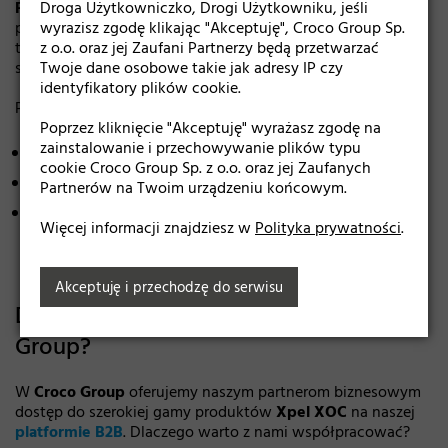
Fioletowe płyny wybielające
Droga Użytkowniczko, Drogi Użytkowniku, jeśli
neutralizują żółte tony na
powierzchni zębów, optycznie je rozjaśniając. Połączenie
wyrazisz zgodę klikając "Akceptuję", Croco Group Sp.
tego efektu z
z o.o. oraz jej Zaufani Partnerzy będą przetwarzać
ekstraktem konopi
zapewnia zarówno
skuteczność wybielania, jak i właściwości pielęgnacyjne.
Twoje dane osobowe takie jak adresy IP czy
identyfikatory plików cookie.
Połączenie wybielania i właściwości konopi
Poprzez kliknięcie "Akceptuję" wyrażasz zgodę na
zainstalowanie i przechowywanie plików typu
Długotrwały efekt wybielający.
cookie Croco Group Sp. z o.o. oraz jej Zaufanych
Redukcja stanów zapalnych w jamie ustnej.
Partnerów na Twoim urządzeniu końcowym.
Wspomaganie regeneracji dziąseł.
Więcej informacji znajdziesz w
Polityka prywatności
.
Akceptuję i przechodzę do serwisu
Dlaczego warto kupować w Croco
Group?
W
Croco Group
oferujemy naszym partnerom biznesowym
dostęp do szerokiej gamy produktów
Xpel XOC
na naszej
platformie B2B
. Dlaczego warto z nami współpracować?