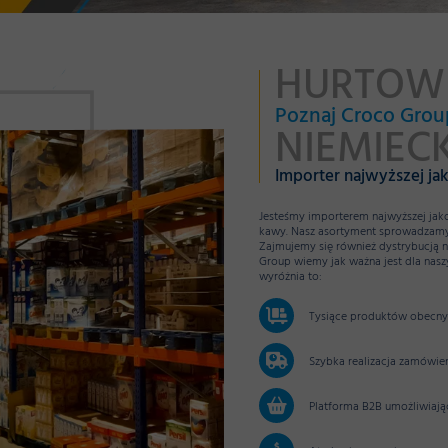
HURTOWN
Poznaj Croco Grou
NIEMIECK
Importer najwyższej ja
Jesteśmy importerem najwyższej jako
kawy. Nasz asortyment sprowadzamy 
Zajmujemy się również dystrybucją n
Group wiemy jak ważna jest dla nas
wyróżnia to:
Tysiące produktów obecnyc
Szybka realizacja zamówie
Platforma B2B umożliwiają