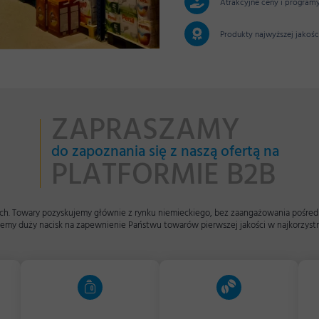
Atrakcyjne ceny i program
Produkty najwyższej jakośc
ZAPRASZAMY
do zapoznania się z naszą ofertą na
PLATFORMIE B2B
ciach. Towary pozyskujemy głównie z rynku niemieckiego, bez zaangażowania pośr
iemy duży nacisk na zapewnienie Państwu towarów pierwszej jakości w najkorzystn