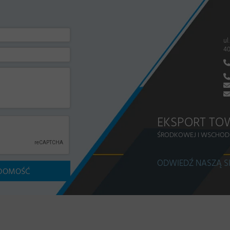
ul
40
EKSPORT TO
ŚRODKOWEJ I WSCHOD
ODWIEDŹ NASZĄ S
ADOMOŚĆ