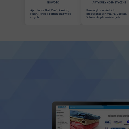
NOWOŚCI
ARTYKUŁY KOSMETYCZNE
Ajax, Lenor, Bref, Dreft, Passion,
Kosmetyki niemieckich
Finish, Perwoll, Softlan oraz wiele
producentów Nivea, Fa, Gellette,
innych...
Schwarzkopf i wiele innych...