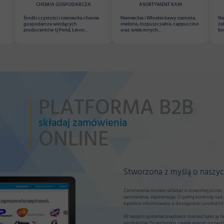
CHEMIA GOSPODARCZA
ASORTYMENT KAW
Środki czystości i niemiecka chemia
Niemieckie i Włoskie kawy ziarniste,
Ni
gospodarcza wiodących
mielone, rozpuszczalne, cappuccino
że
producentów tj Persil, Lenor...
oraz wiele innych...
bo
PLATFORMA B2B
składaj zamówienia
ONLINE
Stworzona z myślą o naszyc
Zamówienia możesz składać o dowolnej porze, z
zamówienia, zapewniając Ci pełną kontrolę nad
będziesz informowany o dostępności produktó
W naszym systemie znajdziesz również funkcję 
produktów. To wszystko, i wiele więcej, pozwo