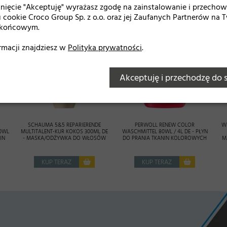
knięcie "Akceptuję" wyrażasz zgodę na zainstalowanie i przecho
 cookie Croco Group Sp. z o.o. oraz jej Zaufanych Partnerów na
 końcowym.
rmacji znajdziesz w
Polityka prywatności
.
Akceptuję i przechodzę do 
SCHAUMA 5&5 REPARIERENDE
PERWOLL RENEW COLOR
W
0WL
MULTITALENT-KUR KOKOS 300ML DE
WASCHMITTEL 80WL / 4L DE - PŁYN
IN
- MASKA/ODŻYWKA DO WŁOSÓW
DO PRANIA TKANIN KOLOROWYCH
M
KUP TERAZ
KUP TERAZ