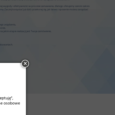
j wygody i efektywności w procesie zamawiania, dlatego oferujemy szeroki zakres
rmy. Zacznij korzystać już dziś i przekonaj się, jak łatwo i sprawnie możesz zarządzać
go urządzenia,
orze,
a jakim etapie realizacji jest Twoje zamówienie,
akowaniach.
eptuję",
ane osobowe