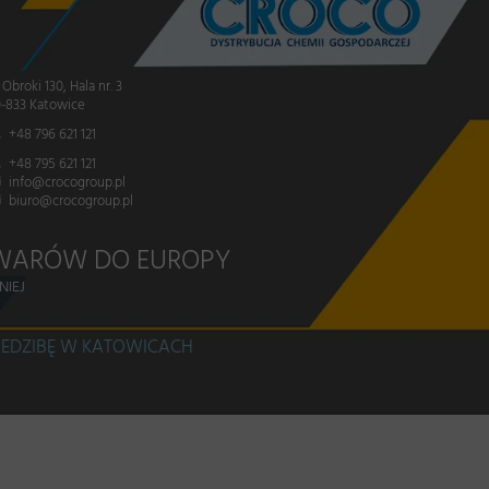
. Obroki 130, Hala nr. 3
-833 Katowice
+48 796 621 121
+48 795 621 121
info@crocogroup.pl
biuro@crocogroup.pl
WARÓW DO EUROPY
NIEJ
IEDZIBĘ W KATOWICACH