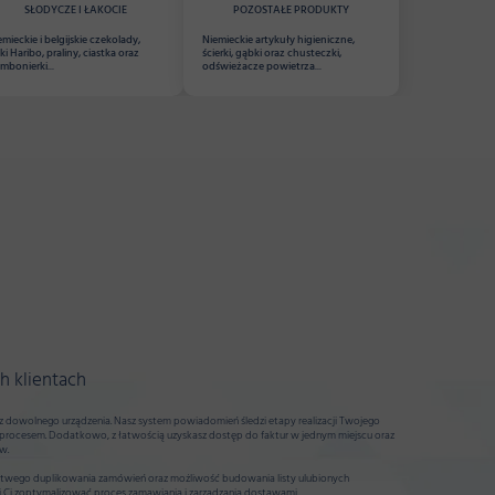
SŁODYCZE I ŁAKOCIE
POZOSTAŁE PRODUKTY
emieckie i belgijskie czekolady,
Niemieckie artykuły higieniczne,
lki Haribo, praliny, ciastka oraz
ścierki, gąbki oraz chusteczki,
mbonierki...
odświeżacze powietrza...
h klientach
 dowolnego urządzenia. Nasz system powiadomień śledzi etapy realizacji Twojego
 procesem. Dodatkowo, z łatwością uzyskasz dostęp do faktur w jednym miejscu oraz
w.
łatwego duplikowania zamówień oraz możliwość budowania listy ulubionych
li Ci zoptymalizować proces zamawiania i zarządzania dostawami.