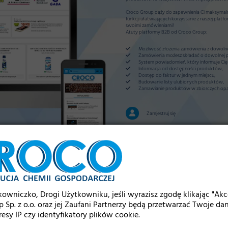
Croco Group dąży do zapewnienia Ci maksymalne
funkcji ułatwiających korzystanie z naszej platfo
swoimi zamówieniami!
Atuty platformy B2B od Croco Group:
Możliwość złożenia zamówienia z dowolne
Zamówienia możesz składać o dowolnej p
System powiadomień, który informuje Cię n
Informacja od dostępności produktów,
Dostęp do faktur w jednym miejscu,
Budowanie listy ulubionych produktów,
Zamawianie produktów w zbiorczych op
Zarejestruj się
Zaloguj się
Regulamin i polityka prywatności
owniczko, Drogi Użytkowniku, jeśli wyrazisz zgodę klikając "Akc
 Sp. z o.o. oraz jej Zaufani Partnerzy będą przetwarzać Twoje d
NOWOŚCI
resy IP czy identyfikatory plików cookie.