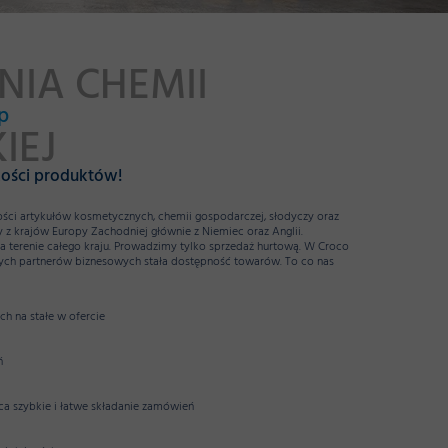
IA CHEMII
p
IEJ
kości produktów!
ści artykułów kosmetycznych, chemii gospodarczej, słodyczy oraz
z krajów Europy Zachodniej głównie z Niemiec oraz Anglii.
a terenie całego kraju. Prowadzimy tylko sprzedaż hurtową. W Croco
zych partnerów biznesowych stała dostępność towarów. To co nas
h na stałe w ofercie
ń
ca szybkie i łatwe składanie zamówień